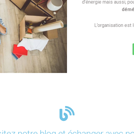
d’énergie mais aussi, po
démé
L’organisation est
sitez notre blog et échanger avec n